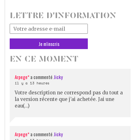
LETTRE D'INFORMATION
Votre
adresse
mail
*
EN CE MOMENT
Arpege*
a commenté
Jicky
il y a 13 heures
Votre description ne correspond pas du tout a
la version récente que j’ai achetée. Jai une
eau(…)
Arpege*
a commenté
Jicky