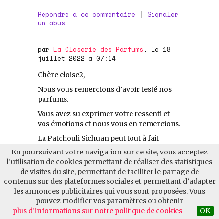
Répondre à ce commentaire
|
Signaler
un abus
par
La Closerie des Parfums
, le 18
juillet 2022 à 07:14
Chère eloise2,
Nous vous remercions d’avoir testé nos
parfums.
Vous avez su exprimer votre ressenti et
vos émotions et nous vous en remercions.
La Patchouli Sichuan peut tout à fait
comme vous l’avez si bien dit, se porter
En poursuivant votre navigation sur ce site, vous acceptez
par des temps plus froids de par son
l’utilisation de cookies permettant de réaliser des statistiques
aspect chaud de l’orgue oriental et
de visites du site, permettant de faciliter le partage de
réconfortant avec un patchouli opulent de
contenus sur des plateformes sociales et permettant d’adapter
vanille.
les annonces publicitaires qui vous sont proposées. Vous
pouvez modifier vos paramètres ou obtenir
La Closerie des Parfums se tient à votre
plus d’informations sur notre politique de cookies
OK
entière disposition pour échanger :