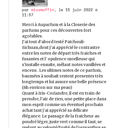
par
missmuffin
, le 15 juin 2022 à
11:57
Merci à Auparfum et à la Closerie des
parfums pour ces découvertes fort
agréables.
J’ai tout d’abord testé Patchouli-
Sichuan,dont j’ai apprécié le contrastre
entre les notes de départ très fraiches et
fusantes et l’ opulence moelleuse qui
s’installe ensuite, mêlant notes vanillées et
encens . Les ultimes notes de ce parfum,
baumées à souhait restent presentes très
longtemps et lui assure une belle présence
(8h environ sur ma peau)
Quant à Iris-Coriandre, il est en train de
prendre, l’air de rien, une petite place dans
mon esprit comme un éventuel prochain
achat tant j’ai apprécié sa délicate
élégance. Le passage de la fraicheur au
poudré léger, juste vert comme il faut, se
melant au velouté/fruité de l’osmanthus se