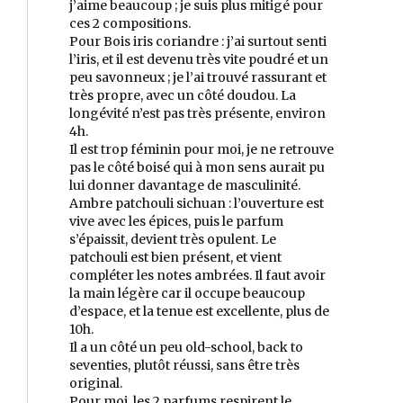
j’aime beaucoup ; je suis plus mitigé pour
ces 2 compositions.
Pour Bois iris coriandre : j’ai surtout senti
l’iris, et il est devenu très vite poudré et un
peu savonneux ; je l’ai trouvé rassurant et
très propre, avec un côté doudou. La
longévité n’est pas très présente, environ
4h.
Il est trop féminin pour moi, je ne retrouve
pas le côté boisé qui à mon sens aurait pu
lui donner davantage de masculinité.
Ambre patchouli sichuan : l’ouverture est
vive avec les épices, puis le parfum
s’épaissit, devient très opulent. Le
patchouli est bien présent, et vient
compléter les notes ambrées. Il faut avoir
la main légère car il occupe beaucoup
d’espace, et la tenue est excellente, plus de
10h.
Il a un côté un peu old-school, back to
seventies, plutôt réussi, sans être très
original.
Pour moi, les 2 parfums respirent le