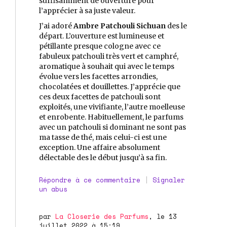
suffisamment de ouverture pour
l’apprécier à sa juste valeur.
J’ai adoré
Ambre Patchouli Sichuan
des le
départ. L’ouverture est lumineuse et
pétillante presque cologne avec ce
fabuleux patchouli très vert et camphré,
aromatique à souhait qui avec le temps
évolue vers les facettes arrondies,
chocolatées et douillettes. J’apprécie que
ces deux facettes de patchouli sont
exploités, une vivifiante, l’autre moelleuse
et enrobente. Habituellement, le parfums
avec un patchouli si dominant ne sont pas
ma tasse de thé, mais celui-ci est une
exception. Une affaire absolument
délectable des le début jusqu’à sa fin.
Répondre à ce commentaire
|
Signaler
un abus
par
La Closerie des Parfums
, le 13
juillet 2022 à 15:19