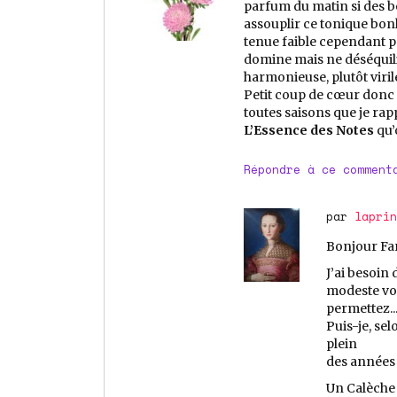
parfum du matin si des b
assouplir ce tonique bonh
tenue faible cependant p
domine mais ne déséquilib
harmonieuse, plutôt viril
Petit coup de cœur donc
toutes saisons que je rap
L’Essence des Notes
qu’
Répondre à ce comment
par
laprin
Bonjour Fa
J’ai besoin 
modeste vous
permettez..
Puis-je, se
plein
des années 
Un Calèche