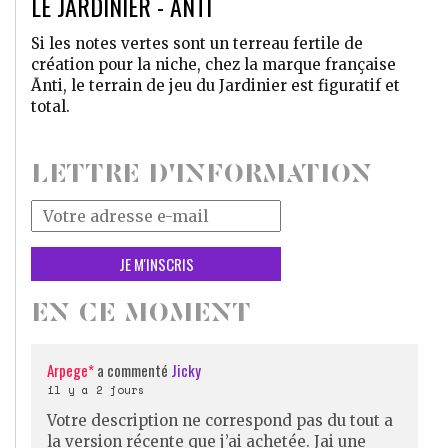
LE JARDINIER - ĀNTI
Si les notes vertes sont un terreau fertile de
création pour la niche, chez la marque française
Ānti, le terrain de jeu du Jardinier est figuratif et
total.
LETTRE D'INFORMATION
Votre
adresse
mail
*
EN CE MOMENT
Arpege*
a commenté
Jicky
il y a 2 jours
Votre description ne correspond pas du tout a
la version récente que j’ai achetée. Jai une