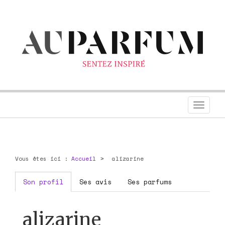
Toggl
navig
Vous êtes ici :
Accueil
alizarine
Son profil
Ses avis
Ses parfums
alizarine