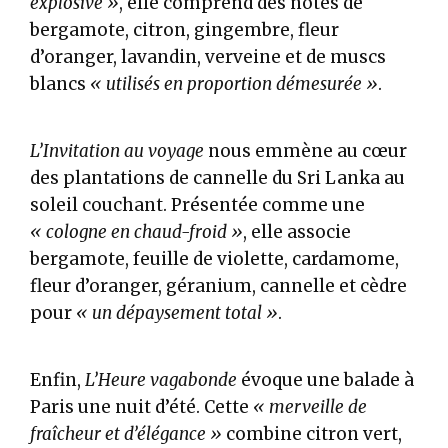
explosive »
, elle comprend des notes de
bergamote, citron, gingembre, fleur
d’oranger, lavandin, verveine et de muscs
blancs
« utilisés en proportion démesurée »
.
L’Invitation au voyage
nous emmène au cœur
des plantations de cannelle du Sri Lanka au
soleil couchant. Présentée comme une
« cologne en chaud-froid »
, elle associe
bergamote, feuille de violette, cardamome,
fleur d’oranger, géranium, cannelle et cèdre
pour
« un dépaysement total »
.
Enfin,
L’Heure vagabonde
évoque une balade à
Paris une nuit d’été. Cette
« merveille de
fraîcheur et d’élégance »
combine citron vert,