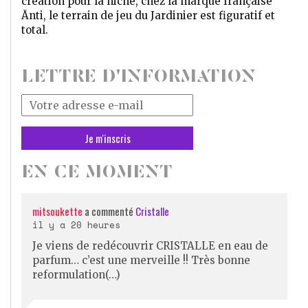
création pour la niche, chez la marque française
Ānti, le terrain de jeu du Jardinier est figuratif et
total.
LETTRE D'INFORMATION
Votre
adresse
mail
*
EN CE MOMENT
mitsoukette
a commenté
Cristalle
il y a 20 heures
Je viens de redécouvrir CRISTALLE en eau de
parfum… c’est une merveille !! Très bonne
reformulation(…)