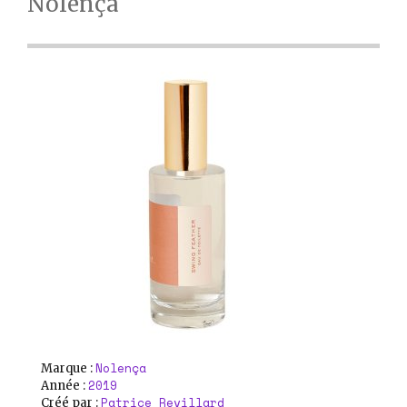
Nolença
Nolença
Marque :
2019
Année :
Patrice Revillard
Créé par :