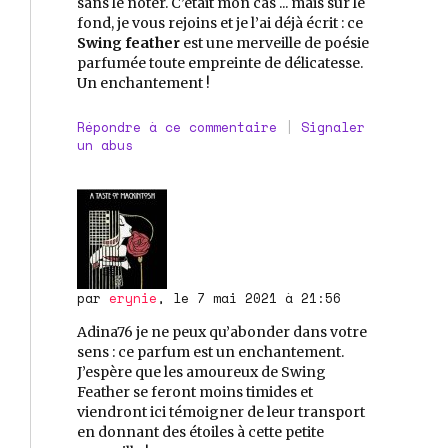
sans le noter. C’était mon cas ... mais sur le
fond, je vous rejoins et je l’ai déjà écrit : ce
Swing feather
est une merveille de poésie
parfumée toute empreinte de délicatesse.
Un enchantement !
Répondre à ce commentaire
|
Signaler
un abus
par
erynie
, le 7 mai 2021 à 21:56
Adina76 je ne peux qu’abonder dans votre
sens : ce parfum est un enchantement.
J’espère que les amoureux de Swing
Feather se feront moins timides et
viendront ici témoigner de leur transport
en donnant des étoiles à cette petite