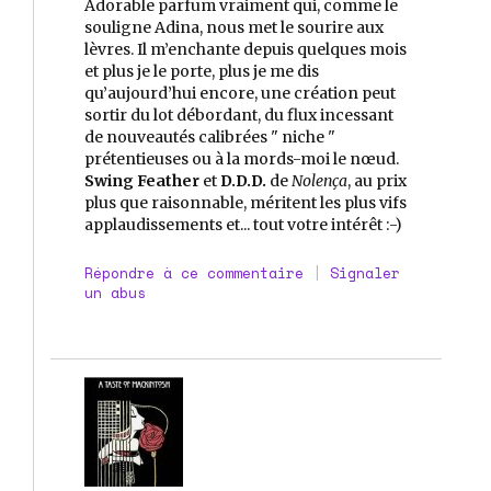
Adorable parfum vraiment qui, comme le
souligne Adina, nous met le sourire aux
lèvres. Il m’enchante depuis quelques mois
et plus je le porte, plus je me dis
qu’aujourd’hui encore, une création peut
sortir du lot débordant, du flux incessant
de nouveautés calibrées " niche "
prétentieuses ou à la mords-moi le nœud.
Swing Feather
et
D.D.D.
de
Nolença
, au prix
plus que raisonnable, méritent les plus vifs
applaudissements et... tout votre intérêt :-)
Répondre à ce commentaire
|
Signaler
un abus