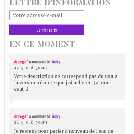
LETTRE D'INFORMATION
Votre
adresse
mail
*
EN CE MOMENT
Arpege*
a commenté
Jicky
il y a 2 jours
Votre description ne correspond pas du tout a
la version récente que j’ai achetée. Jai une
eau(…)
Arpege*
a commenté
Jicky
il y a 2 jours
Je reviens pour parler à nouveau de l’eau de