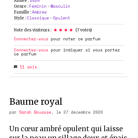
2020
Année :
Féminin
Masculin
Genre :
-
Ambrée
Famille :
Classique
Opulent
Style :
-
Note des visiteurs :
(
7
votes)
Connectez-vous
pour noter ce parfum
Connectez-vous
pour indiquer si vous portez
ce parfum
11
avis
Baume royal
par
Sarah Bouasse
, le 27 décembre 2020
Un cœur ambré opulent qui laisse
sur la peau un sillage doux et épais