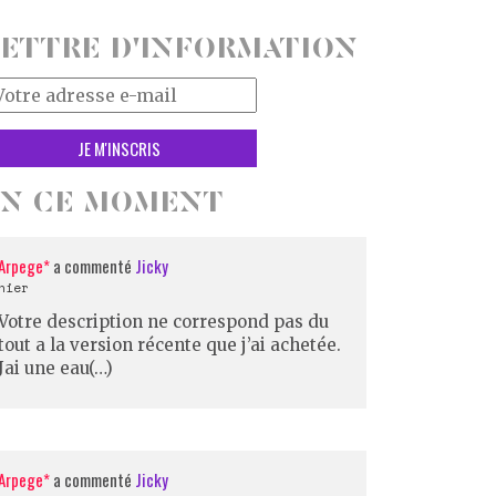
ETTRE D'INFORMATION
tre
resse
il
EN CE MOMENT
Arpege*
a commenté
Jicky
hier
Votre description ne correspond pas du
tout a la version récente que j’ai achetée.
Jai une eau(…)
Arpege*
a commenté
Jicky