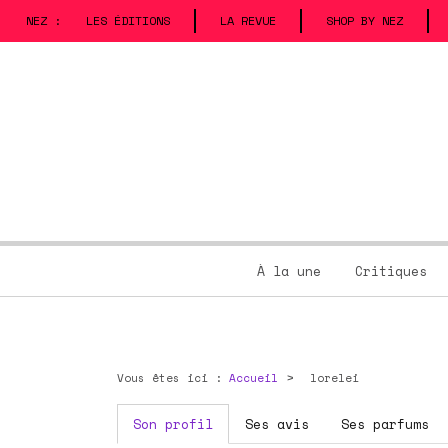
NEZ :
LES ÉDITIONS
LA REVUE
SHOP BY NEZ
À la une
Critiques
Vous êtes ici :
Accueil
lorelei
Son profil
Ses avis
Ses parfums