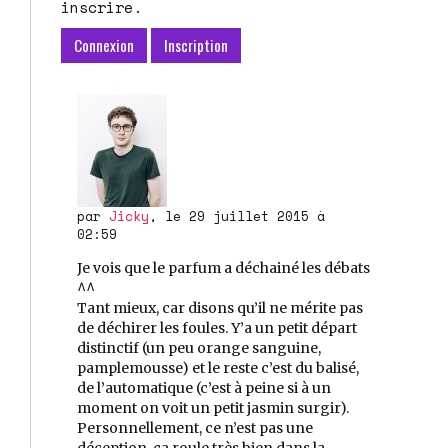
inscrire.
Connexion
Inscription
par
Jicky
, le 29 juillet 2015 à
02:59
Je vois que le parfum a déchainé les débats
^^
Tant mieux, car disons qu’il ne mérite pas
de déchirer les foules. Y’a un petit départ
distinctif (un peu orange sanguine,
pamplemousse) et le reste c’est du balisé,
de l’automatique (c’est à peine si à un
moment on voit un petit jasmin surgir).
Personnellement, ce n’est pas une
déception, ça roule très bien dans la