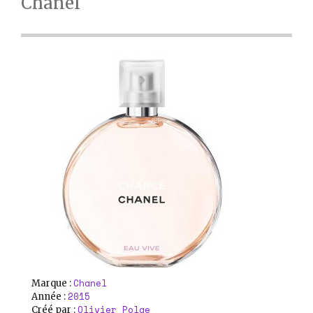
Chanel
Chanel
Marque :
2015
Année :
Olivier Polge
Créé par :