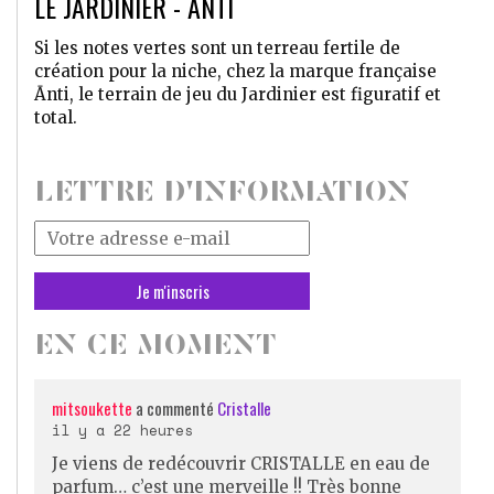
LE JARDINIER - ĀNTI
Si les notes vertes sont un terreau fertile de
création pour la niche, chez la marque française
Ānti, le terrain de jeu du Jardinier est figuratif et
total.
LETTRE D'INFORMATION
Votre
adresse
mail
*
EN CE MOMENT
mitsoukette
a commenté
Cristalle
il y a 22 heures
Je viens de redécouvrir CRISTALLE en eau de
parfum… c’est une merveille !! Très bonne