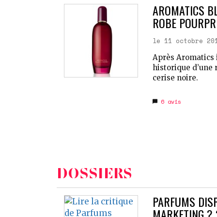
AROMATICS BLA
ROBE POURPR
le 11 octobre 20
Après Aromatics i
historique d’une 
cerise noire.
6
avis
DOSSIERS
PARFUMS DISP
MARKETING ? 