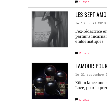
1
avis
LES SEPT AMO
le 13 avril 2019
L’ex-rédactrice e
parfums incarnan
emblématiques.
3
avis
L’AMOUR POUR 
le 21 septembre 
Kilian lance une
Love, pour la pre
1
avis