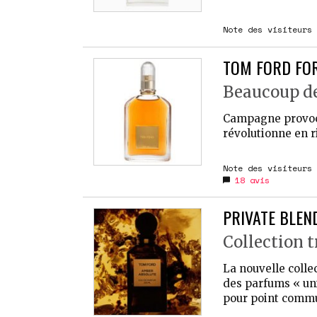
Note des visiteurs 
TOM FORD FOR
Beaucoup de
Campagne provoca
révolutionne en r
Note des visiteurs 
18
avis
PRIVATE BLEN
Collection t
La nouvelle colle
des parfums « uni
pour point commun 