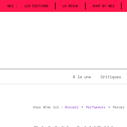
NEZ :
LES ÉDITIONS
LA REVUE
SHOP BY NEZ
À la une
Critiques
Vous êtes ici :
Accueil
Parfumeurs
Pascal 