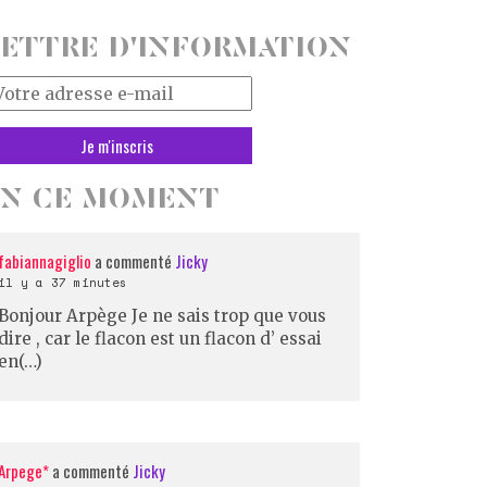
ETTRE D'INFORMATION
tre
resse
il
EN CE MOMENT
fabiannagiglio
a commenté
Jicky
il y a 37 minutes
Bonjour Arpège Je ne sais trop que vous
dire , car le flacon est un flacon d’ essai
en(…)
Arpege*
a commenté
Jicky