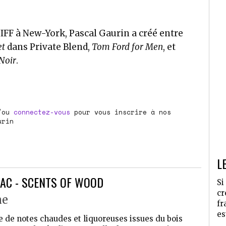
IFF à New-York, Pascal Gaurin a créé entre
et
dans Private Blend,
Tom Ford for Men
, et
 Noir
.
/ou
connectez-vous
pour vous inscrire à nos
urin
L
AC - SCENTS OF WOOD
Si
cr
ne
fr
es
 de notes chaudes et liquoreuses issues du bois