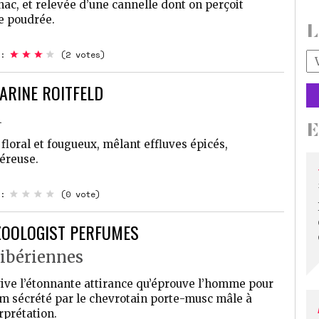
c, et relevée d’une cannelle dont on perçoit
e poudrée.
L
Vo
:
(2 votes)
ad
ma
CARINE ROITFELD
*
l
floral et fougueux, mêlant effluves épicés,
éreuse.
:
(0 vote)
ZOOLOGIST PERFUMES
sibériennes
ive l’étonnante attirance qu’éprouve l’homme pour
um sécrété par le chevrotain porte-musc mâle à
rprétation.