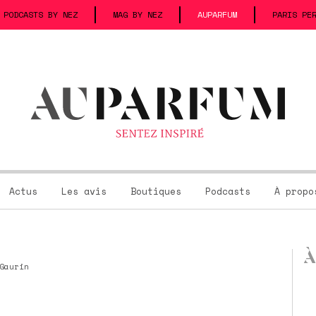
PODCASTS BY NEZ
MAG BY NEZ
AUPARFUM
PARIS PE
Actus
Les avis
Boutiques
Podcasts
À propo
À
Gaurin