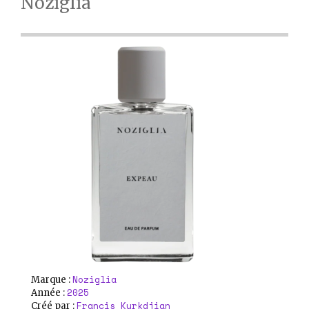
Noziglia
Noziglia
Marque :
2025
Année :
Francis Kurkdjian
Créé par :