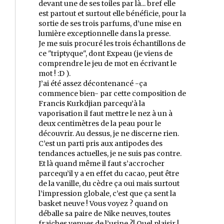
devant une de ses toiles par là... bref elle
est partout et surtout elle bénéficie, pour la
sortie de ses trois parfums, d’une mise en
lumière exceptionnelle dans la presse.
Je me suis procuré les trois échantillons de
ce "triptyque", dont Expeau (je viens de
comprendre le jeu de mot en écrivant le
mot ! :D ).
J’ai été assez décontenancé -ça
commence bien- par cette composition de
Francis Kurkdjian parcequ’à la
vaporisation il faut mettre le nez à un à
deux centimètres de la peau pour le
découvrir. Au dessus, je ne discerne rien.
C’est un parti pris aux antipodes des
tendances actuelles, je ne suis pas contre.
Et là quand même il faut s’accrocher
parcequ’il y a en effet du cacao, peut être
de la vanille, du cèdre ça oui mais surtout
l’impression globale, c’est que ça sent la
basket neuve ! Vous voyez ? quand on
déballe sa paire de Nike neuves, toutes
fraiches venues de l’usine ?! Quel plaisir !