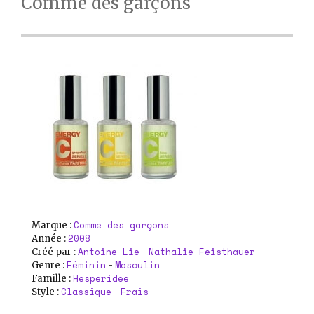
Comme des garçons
Comme des garçons
Marque :
2008
Année :
Antoine Lie
Nathalie Feisthauer
Créé par :
-
Féminin
Masculin
Genre :
-
Hespéridée
Famille :
Classique
Frais
Style :
-