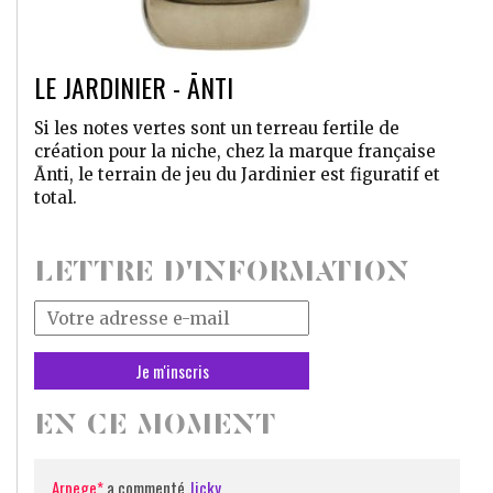
LE JARDINIER - ĀNTI
Si les notes vertes sont un terreau fertile de
création pour la niche, chez la marque française
Ānti, le terrain de jeu du Jardinier est figuratif et
total.
LETTRE D'INFORMATION
Votre
adresse
mail
*
EN CE MOMENT
Arpege*
a commenté
Jicky