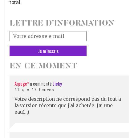
total.
LETTRE D'INFORMATION
Votre
adresse
mail
*
EN CE MOMENT
Arpege*
a commenté
Jicky
il y a 17 heures
Votre description ne correspond pas du tout a
la version récente que j’ai achetée. Jai une
eau(…)