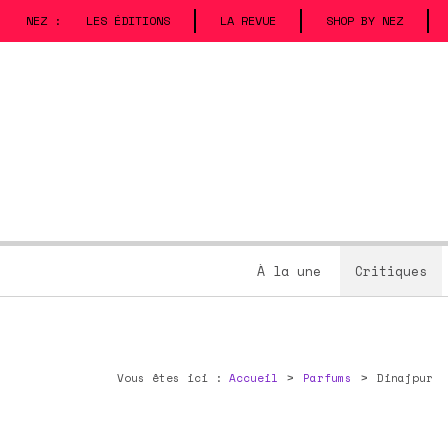
NEZ :
LES ÉDITIONS
LA REVUE
SHOP BY NEZ
À la une
Critiques
Vous êtes ici :
Accueil
Parfums
Dinajpur