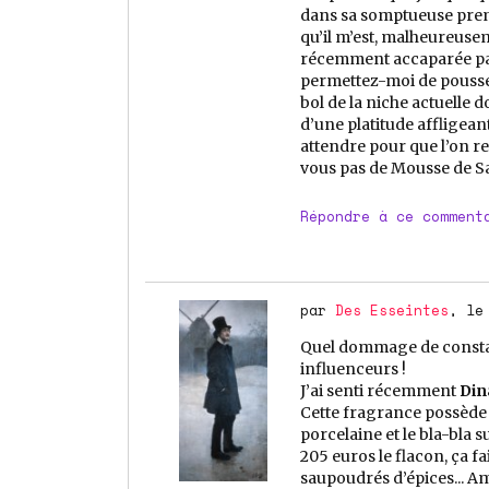
dans sa somptueuse premi
qu’il m’est, malheureusem
récemment accaparée par t
permettez-moi de pousser
bol de la niche actuelle 
d’une platitude affligean
attendre pour que l’on re
vous pas de Mousse de Sa
Répondre à ce comment
par
Des Esseintes
, le
Quel dommage de consta
influenceurs !
J’ai senti récemment
Din
Cette fragrance possède 
porcelaine et le bla-bla 
205 euros le flacon, ça f
saupoudrés d’épices... A