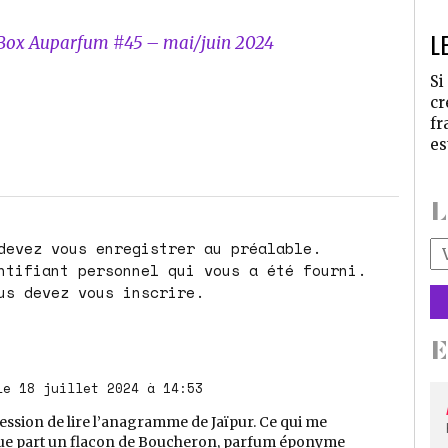
L
Box Auparfum #45 – mai/juin 2024
Si
cr
fr
es
L
Vo
ad
ma
us devez vous inscrire.
*
le 18 juillet 2024 à 14:53
ession de lire l’anagramme de Jaïpur. Ce qui me
lque part un flacon de Boucheron, parfum éponyme