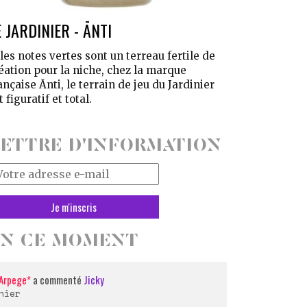
E JARDINIER - ĀNTI
 les notes vertes sont un terreau fertile de
éation pour la niche, chez la marque
ançaise Ānti, le terrain de jeu du Jardinier
t figuratif et total.
ETTRE D'INFORMATION
tre
resse
il
EN CE MOMENT
Arpege*
a commenté
Jicky
hier