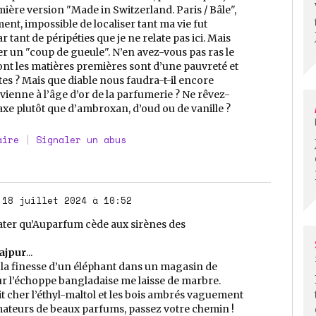
ère version "Made in Switzerland. Paris / Bâle",
ent, impossible de localiser tant ma vie fut
ant de péripéties que je ne relate pas ici. Mais
 un "coup de gueule". N’en avez-vous pas ras le
dont les matières premières sont d’une pauvreté et
tes ? Mais que diable nous faudra-t-il encore
vienne à l’âge d’or de la parfumerie ? Ne rêvez-
xe plutôt que d’ambroxan, d’oud ou de vanille ?
aire
|
Signaler un abus
 18 juillet 2024 à 10:52
ter qu’Auparfum cède aux sirènes des
ajpur
...
la finesse d’un éléphant dans un magasin de
sur l’échoppe bangladaise me laisse de marbre.
ait cher l’éthyl-maltol et les bois ambrés vaguement
mateurs de beaux parfums, passez votre chemin !