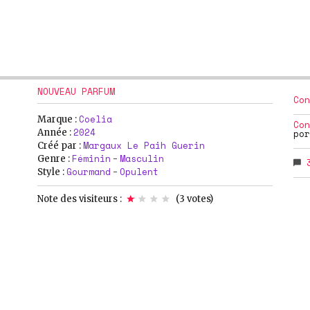
NOUVEAU PARFUM
Con
Coelia
Marque :
Con
2024
Année :
por
Margaux Le Paih Guerin
Créé par :
Féminin
Masculin
Genre :
-
Gourmand
Opulent
Style :
-
Note des visiteurs :
(
3
votes)