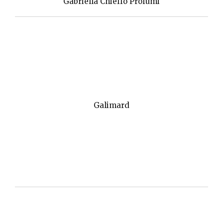
Gabriella Chieffo Profumi
Galimard