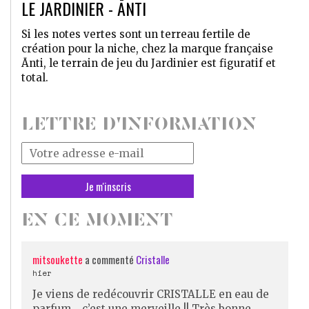
LE JARDINIER - ĀNTI
Si les notes vertes sont un terreau fertile de
création pour la niche, chez la marque française
Ānti, le terrain de jeu du Jardinier est figuratif et
total.
LETTRE D'INFORMATION
Votre
adresse
mail
*
EN CE MOMENT
mitsoukette
a commenté
Cristalle
hier
Je viens de redécouvrir CRISTALLE en eau de
parfum… c’est une merveille !! Très bonne