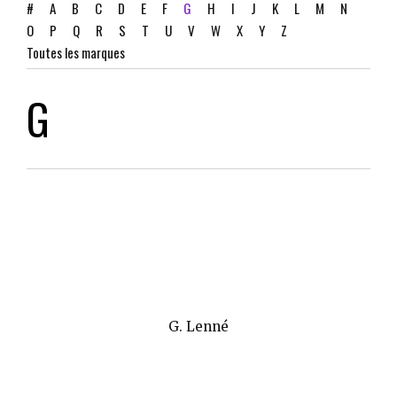
#
A
B
C
D
E
F
G
H
I
J
K
L
M
N
O
P
Q
R
S
T
U
V
W
X
Y
Z
Toutes les marques
G
G. Lenné