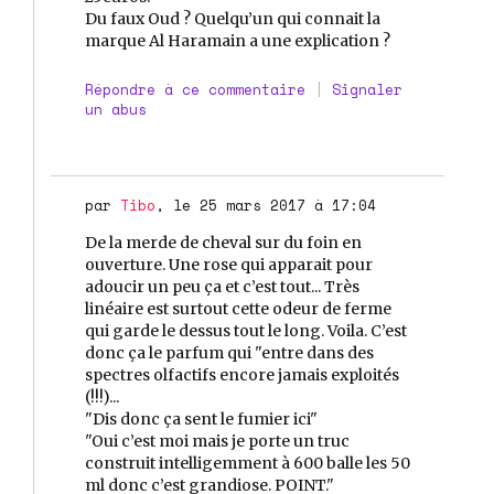
Du faux Oud ? Quelqu’un qui connait la
marque Al Haramain a une explication ?
Répondre à ce commentaire
|
Signaler
un abus
par
Tibo
, le 25 mars 2017 à 17:04
De la merde de cheval sur du foin en
ouverture. Une rose qui apparait pour
adoucir un peu ça et c’est tout... Très
linéaire est surtout cette odeur de ferme
qui garde le dessus tout le long. Voila. C’est
donc ça le parfum qui "entre dans des
spectres olfactifs encore jamais exploités
(!!!)...
"Dis donc ça sent le fumier ici"
"Oui c’est moi mais je porte un truc
construit intelligemment à 600 balle les 50
ml donc c’est grandiose. POINT."