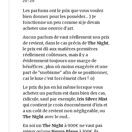
20:28
Les parfums ont le prix que vous voulez
bien donner pour les posséder... :) Je
fonctionne un peu comme si je devais
acheter une oeuvre d’art.
Aucun parfum de vaut réellement son prix
de revient, dans le cas précis de
The Night
,
le prix est dû aux matières premières
réellement coûteuses, mais il y a
évidemment toujours une marge de
bénéfices , plus où moins exagérée et une
part de "snobisme" afin de se positionner,
car le luxe c’est forcément cher ! :o)
Le prix du jus en lui même lorsque vous
achetez un parfum est dans bien des cas,
ridicule, sauf par exemple,
Iris Silver Mist
qui contient je crois énormément d’iris et
a un coût de revient non négligeable, ou
The Night
avec le oud...
En soi un
The Night
à 900€ ne vaut pas
mieux qu’une
Heure Bleue
à 100€, ils