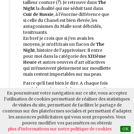
tailleur couture (?). Je retrouve dans
The
Night
la dualité qui me séduit tant dans
Cuir de Russie
, à l’énorme différence que
si celle du Chanel est bien élevée, les
antagonismes du Malle sont débridés,
tonitruants.
En bref je crois que si j’en avais les
moyens, je m’offrirais un flacon de
The
Night
, histoire de l’apprivoiser. Il entre
pour moi dans la catégorie des
XIIIème
Heure
et autres oeuvres d’art olfactives
qui m’émeuvent pleinement sur mouillette
mais restent importables sur ma peau.
Parce qu’il faut bien le dire. A chaque fois
que je le respire, un sirène grave retentit
En poursuivant votre navigation sur ce site, vous acceptez
dans mon cerveau accompagnée de son
l’utilisation de cookies permettant de réaliser des statistiques
gyrophare rouge pour hurler "Alerte !
de visites du site, permettant de faciliter le partage de
Retire ton nez delà, c’est pas propre !".
contenus sur des plateformes sociales et permettant d’adapter
les annonces publicitaires qui vous sont proposées. Vous
Répondre à ce commentaire
|
Signaler
pouvez modifier vos paramètres ou obtenir
un abus
plus d’informations sur notre politique de cookies
OK