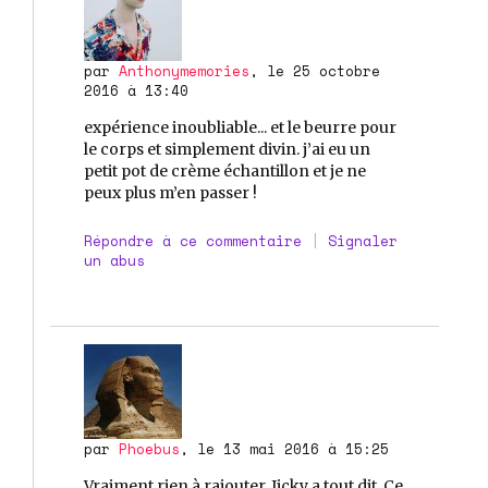
par
Anthonymemories
, le 25 octobre
2016 à 13:40
expérience inoubliable... et le beurre pour
le corps et simplement divin. j’ai eu un
petit pot de crème échantillon et je ne
peux plus m’en passer !
Répondre à ce commentaire
|
Signaler
un abus
par
Phoebus
, le 13 mai 2016 à 15:25
Vraiment rien à rajouter, Jicky a tout dit. Ce