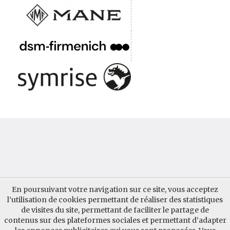
QUI SOMMES-NOUS ?
CONTACTER AUPARFUM
En poursuivant votre navigation sur ce site, vous acceptez
l’utilisation de cookies permettant de réaliser des statistiques
GUIDE AUPARFUM
MENTIONS LÉGALES
INSCRIPTION
de visites du site, permettant de faciliter le partage de
contenus sur des plateformes sociales et permettant d’adapter
ACTU DES BLOGS
OFFRE DE STAGE