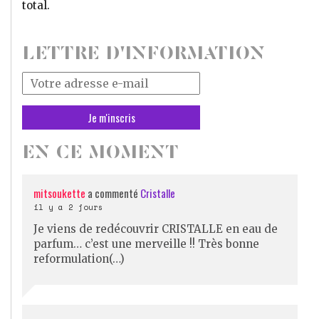
total.
LETTRE D'INFORMATION
Votre
adresse
mail
*
EN CE MOMENT
mitsoukette
a commenté
Cristalle
il y a 2 jours
Je viens de redécouvrir CRISTALLE en eau de
parfum… c’est une merveille !! Très bonne
reformulation(…)