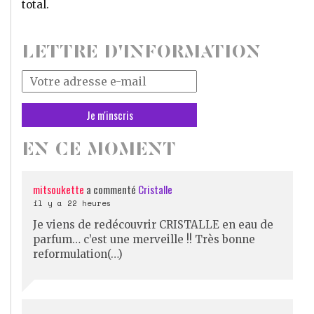
total.
LETTRE D'INFORMATION
Votre
adresse
mail
*
EN CE MOMENT
mitsoukette
a commenté
Cristalle
il y a 22 heures
Je viens de redécouvrir CRISTALLE en eau de
parfum… c’est une merveille !! Très bonne
reformulation(…)