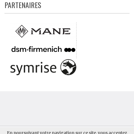
PARTENAIRES
QUI SOMMES-NOUS ?
CONTACTER AUPARFUM
En poursuivant votre navigation sur ce site, vous acceptez