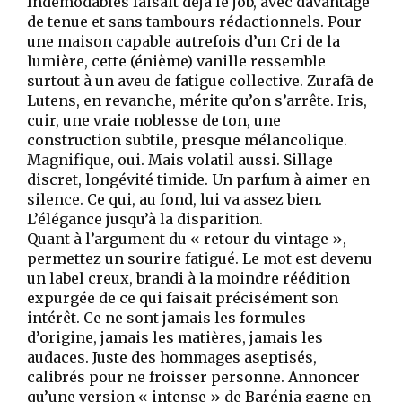
Indémodables faisait déjà le job, avec davantage
de tenue et sans tambours rédactionnels. Pour
une maison capable autrefois d’un Cri de la
lumière, cette (énième) vanille ressemble
surtout à un aveu de fatigue collective. Zurafā de
Lutens, en revanche, mérite qu’on s’arrête. Iris,
cuir, une vraie noblesse de ton, une
construction subtile, presque mélancolique.
Magnifique, oui. Mais volatil aussi. Sillage
discret, longévité timide. Un parfum à aimer en
silence. Ce qui, au fond, lui va assez bien.
L’élégance jusqu’à la disparition.
Quant à l’argument du « retour du vintage »,
permettez un sourire fatigué. Le mot est devenu
un label creux, brandi à la moindre réédition
expurgée de ce qui faisait précisément son
intérêt. Ce ne sont jamais les formules
d’origine, jamais les matières, jamais les
audaces. Juste des hommages aseptisés,
calibrés pour ne froisser personne. Annoncer
qu’une version « intense » de Barénia gagne en