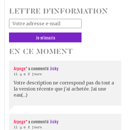
LETTRE D'INFORMATION
Votre
adresse
mail
*
EN CE MOMENT
Arpege*
a commenté
Jicky
il y a 2 jours
Votre description ne correspond pas du tout a
la version récente que j’ai achetée. Jai une
eau(…)
Arpege*
a commenté
Jicky
il y a 2 jours