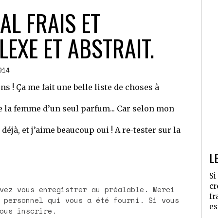
L FRAIS ET
LEXE ET ABSTRAIT.
014
s ! Ça me fait une belle liste de choses à
tre la femme d’un seul parfum... Car selon mon
déjà, et j’aime beaucoup oui ! A re-tester sur la
L
Si
cr
fr
qui vous a été fourni. Si vous
es
ous inscrire.