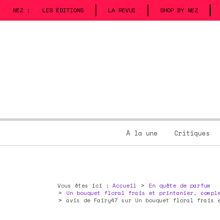
NEZ :
LES ÉDITIONS
LA REVUE
SHOP BY NEZ
À la une
Critiques
Vous êtes ici :
Accueil
En quête de parfum
Un bouquet floral frais et printanier, compl
avis de Fairy47 sur Un bouquet floral frais 