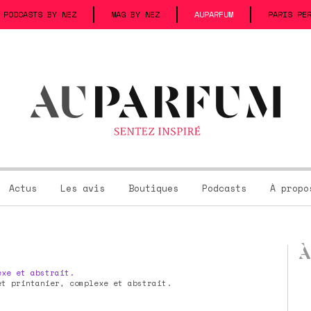
PODCASTS BY NEZ
MAG BY NEZ
AUPARFUM
PARIS PE
Actus
Les avis
Boutiques
Podcasts
À propo
À
exe et abstrait.
et printanier, complexe et abstrait.