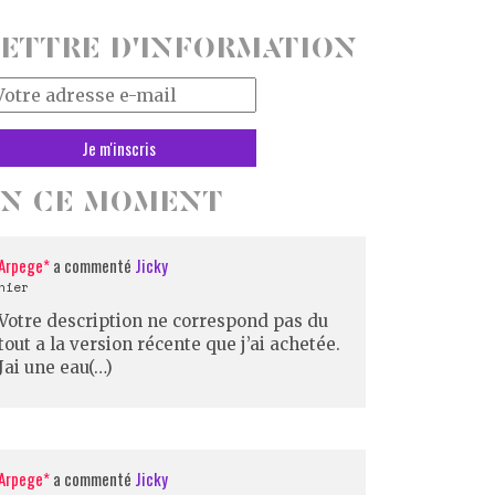
ETTRE D'INFORMATION
tre
resse
il
EN CE MOMENT
Arpege*
a commenté
Jicky
hier
Votre description ne correspond pas du
tout a la version récente que j’ai achetée.
Jai une eau(…)
Arpege*
a commenté
Jicky