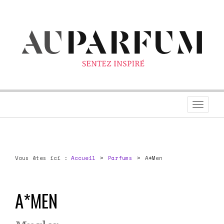
Toggl
navig
Vous êtes ici :
Accueil
Parfums
A*Men
A*MEN