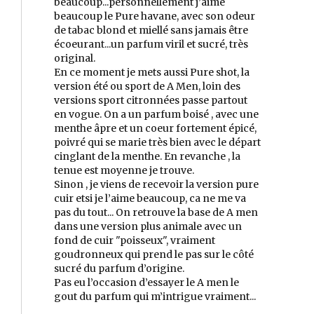
beaucoup...personnellement j’aime
beaucoup le Pure havane, avec son odeur
de tabac blond et miellé sans jamais être
écoeurant...un parfum viril et sucré, très
original.
En ce moment je mets aussi Pure shot, la
version été ou sport de A Men, loin des
versions sport citronnées passe partout
en vogue. On a un parfum boisé , avec une
menthe âpre et un coeur fortement épicé,
poivré qui se marie très bien avec le départ
cinglant de la menthe. En revanche , la
tenue est moyenne je trouve.
Sinon , je viens de recevoir la version pure
cuir etsi je l’aime beaucoup, ca ne me va
pas du tout... On retrouve la base de A men
dans une version plus animale avec un
fond de cuir "poisseux", vraiment
goudronneux qui prend le pas sur le côté
sucré du parfum d’origine.
Pas eu l’occasion d’essayer le A men le
gout du parfum qui m’intrigue vraiment...