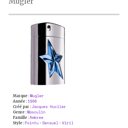
Mugler
Mugler
Marque :
1996
Année :
Jacques Huclier
Créé par :
Masculin
Genre :
Ambrée
Famille :
Pointu
Sensuel
Viril
Style :
-
-