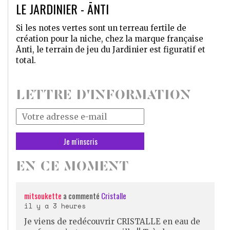
LE JARDINIER - ĀNTI
Si les notes vertes sont un terreau fertile de
création pour la niche, chez la marque française
Ānti, le terrain de jeu du Jardinier est figuratif et
total.
LETTRE D'INFORMATION
Votre
adresse
mail
*
EN CE MOMENT
mitsoukette
a commenté
Cristalle
il y a 3 heures
Je viens de redécouvrir CRISTALLE en eau de