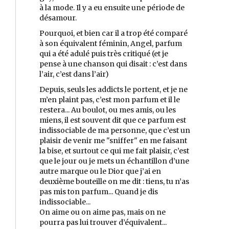
à la mode. Il y a eu ensuite une période de
désamour.
Pourquoi, et bien car il a trop été comparé
à son équivalent féminin, Angel, parfum
qui a été adulé puis très critiqué (et je
pense à une chanson qui disait : c’est dans
l’air, c’est dans l’air)
Depuis, seuls les addicts le portent, et je ne
m’en plaint pas, c’est mon parfum et il le
restera... Au boulot, ou mes amis, ou les
miens, il est souvent dit que ce parfum est
indissociable de ma personne, que c’est un
plaisir de venir me "sniffer" en me faisant
la bise, et surtout ce qui me fait plaisir, c’est
que le jour ou je mets un échantillon d’une
autre marque ou le Dior que j’ai en
deuxième bouteille on me dit : tiens, tu n’as
pas mis ton parfum... Quand je dis
indissociable...
On aime ou on aime pas, mais on ne
pourra pas lui trouver d’équivalent...